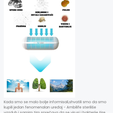
Kada smo se malo bolje informisali,shvatili smo da smo
kupili jedan fenomenalan uređaj - Ambilife steriliše
vazduh i samim tim sprečava da se virusi i bakterije šire