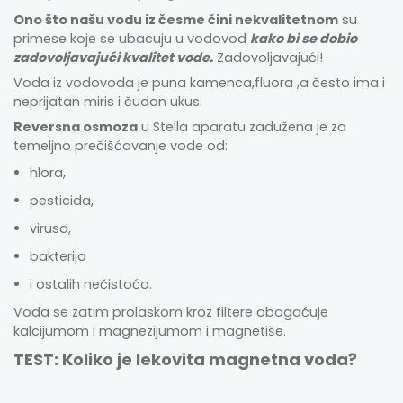
Ono što našu vodu iz česme čini nekvalitetnom
su
primese koje se ubacuju u vodovod
kako bi se dobio
zadovoljavajući kvalitet vode.
Zadovoljavajući!
Voda iz vodovoda je puna kamenca,fluora ,a često ima i
neprijatan miris i čudan ukus.
Reversna osmoza
u Stella aparatu zadužena je za
temeljno prečišćavanje vode od:
hlora,
pesticida,
virusa,
bakterija
i ostalih nečistoća.
Voda se zatim prolaskom kroz filtere obogaćuje
kalcijumom i magnezijumom i magnetiše.
TEST: Koliko je lekovita magnetna voda?