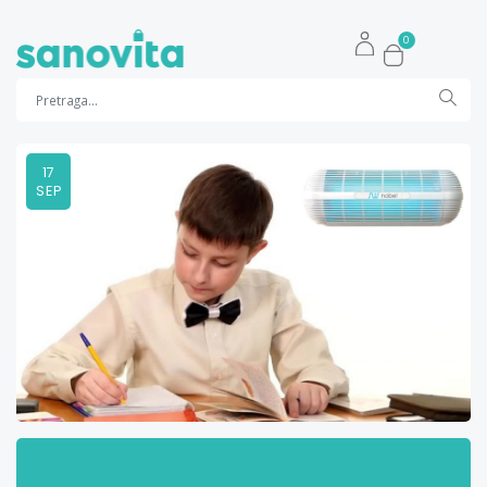
0
17
SEP