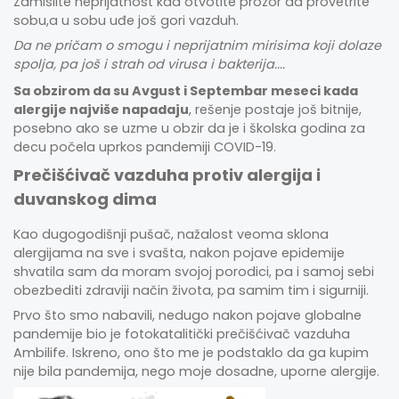
Zamislite neprijatnost kad otvotite prozor da provetrite
sobu,a u sobu uđe još gori vazduh.
Da ne pričam o smogu i neprijatnim mirisima koji dolaze
spolja, pa još i strah od virusa i bakterija....
Sa obzirom da su Avgust i Septembar meseci kada
alergije najviše napadaju
, rešenje postaje još bitnije,
posebno ako se uzme u obzir da je i školska godina za
decu počela uprkos pandemiji COVID-19.
Prečišćivač vazduha protiv alergija i
duvanskog dima
Kao dugogodišnji pušač, nažalost veoma sklona
alergijama na sve i svašta, nakon pojave epidemije
shvatila sam da moram svojoj porodici, pa i samoj sebi
obezbediti zdraviji način života, pa samim tim i sigurniji.
Prvo što smo nabavili, nedugo nakon pojave globalne
pandemije bio je
fotokatalitički prečišćivač vazduha
Ambilife
. Iskreno, ono što me je podstaklo da ga kupim
nije bila pandemija, nego moje dosadne, uporne alergije.