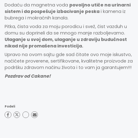
Dodaću da magnetna voda
povoljno utiče na urinarni
sistem i da pospešuje izbacivanje peska
i kamena iz
bubrega i mokraćnih kanala.
Pitka, čista voda za moju porodicu i svež, čist vazduh u
domu su doprineli da se mnogo manje razboljevamo.
Ulaganje u svoj dom, ulaganje u zdraviju budućnost
nikad nije promašena investicija.
Upravo na ovom sajtu gde sad čitate ovo moje iskustvo,
naćićete proverene, sertifikovane, kvalitetne proizvode za
podršku zdravom načinu života i to vam ja garantujem!!!
Pozdrav od Cakane!
Podeli