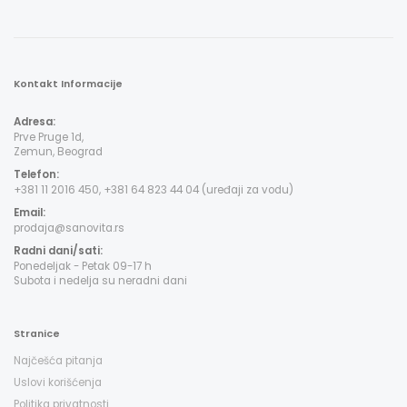
Kontakt Informacije
Adresa:
Prve Pruge 1d,
Zemun, Beograd
Telefon:
+381 11 2016 450, +381 64 823 44 04 (uređaji za vodu)
Email:
prodaja@sanovita.rs
Radni dani/sati:
Ponedeljak - Petak 09-17 h
Subota i nedelja su neradni dani
Stranice
Najčešća pitanja
Uslovi korišćenja
Politika privatnosti