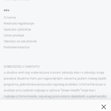
Info
O nama
Prednosti registracije
Isporuka i plaćanje
Uslovi prodaje
Obrazac za odustanak
Postavke kolačića
DOBRODOŠLI U SANOVITU
u društvo onih koji vode računa o svom zdravlju kao i o zdravlju svoje
porodice. Nudimo Vam, po najpovoljnijim cenama, putem našeg lojaliti
programa, jedinstvene proizvode najvišeg kvaliteta. Iz firme Panaceo iz
Austrije smo izabrali najbolje iz njihove "Green Health" linije kao i
najbolje iz firme Hawlik, najvećeg proizvođača dijetetskih suplemenata
na bazi pečuraka u Evropi, koje možete kod nas kupiti po istim i znatno
nižim cenama nego u EU. Ovo je samo deo izabranog asortimana koji