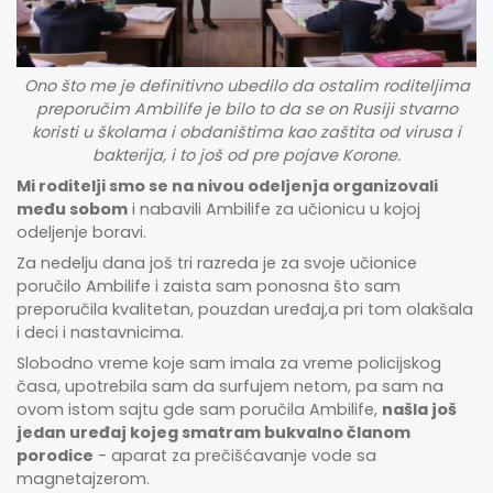
Ono što me je definitivno ubedilo da ostalim roditeljima
preporučim Ambilife je bilo to da se on Rusiji stvarno
koristi u školama i obdaništima kao zaštita od virusa i
bakterija, i to još od pre pojave Korone.
Mi roditelji smo se na nivou odeljenja organizovali
među sobom
i nabavili Ambilife za učionicu u kojoj
odeljenje boravi.
Za nedelju dana još tri razreda je za svoje učionice
poručilo Ambilife i zaista sam ponosna što sam
preporučila kvalitetan, pouzdan uređaj,a pri tom olakšala
i deci i nastavnicima.
Slobodno vreme koje sam imala za vreme policijskog
časa, upotrebila sam da surfujem netom, pa sam na
ovom istom sajtu gde sam poručila Ambilife,
našla još
jedan uređaj kojeg smatram bukvalno članom
porodice
- aparat za prečišćavanje vode sa
magnetajzerom.