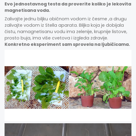
Evo jednostavnog testa da proverite koliko je lekovita
magnetisana voda.
Zalivajte jednu biljku običnom vodom iz česme ,a drugu
zalivajte vodom iz Stella aparata. Biljka koja je dobijala
čistu, namagnetisanu vodu ima zelenije, krupnije listove,
prosto buja, ima više cvetova i izgleda zdravije.
Konkretno eksperiment sam sprovela na ljubičicama.