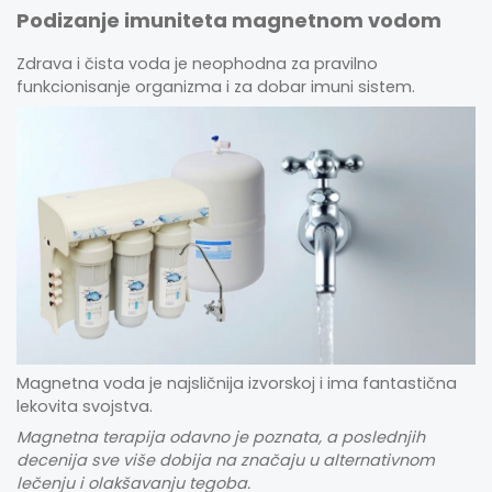
Podizanje imuniteta magnetnom vodom
Zdrava i čista voda je neophodna za pravilno
funkcionisanje organizma i za dobar imuni sistem.
Magnetna voda
je najsličnija izvorskoj i ima fantastična
lekovita svojstva.
Magnetna terapija odavno je poznata, a poslednjih
decenija sve više dobija na značaju u alternativnom
lečenju i olakšavanju tegoba.