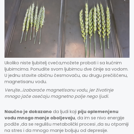
Ukoliko niste ljubitelj cveća,možete probati i sa kućnim
ljubimcima. Ponudite svom ljubimcu dve činije sa vodom.
U jednu stavite običnu česmovaču, au drugu prečišćenu,
magnetisanu vodu.
Verujte...izabaraće magnetisanu vodu, jer životinje
mnogo jače osećaju magnetno polje nego ljudi.
Naučno je dokazano
da ljudi koji
piju oplemenjenu
vodu mnogo manje oboljevaju
, da im se nivo energije
podiže ,da se regulišu metabolički procesi ,da su otporniji
na stres i da mnogo manje boljuju od depresije.