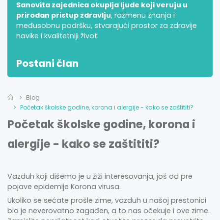
Sanovita zajednica okuplja ljude koji veruju u
prirodan pristup zdravlju
, razmenu znanja i
međusobnu podršku, stvarajući prostor za zdravije
navike i kvalitetniji život.
Postani član
Blog
Početak školske godine, korona i alergije - kako se zaštititi?
Početak školske godine, korona i
alergije - kako se zaštititi?
Vazduh koji dišemo je u žiži interesovanja, još od pre
pojave epidemije Korona virusa.
Ukoliko se sećate prošle zime, vazduh u našoj prestonici
bio je neverovatno zagađen, a to nas očekuje i ove zime.