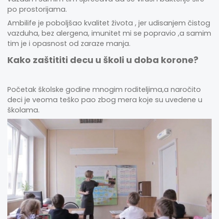
po prostorijama.
Ambilife je poboljšao kvalitet života , jer udisanjem čistog
vazduha, bez alergena, imunitet mi se popravio ,a samim
tim je i opasnost od zaraze manja.
Kako zaštititi decu u školi u doba korone?
Početak školske godine mnogim roditeljima,a naročito
deci je veoma teško pao zbog mera koje su uvedene u
školama.