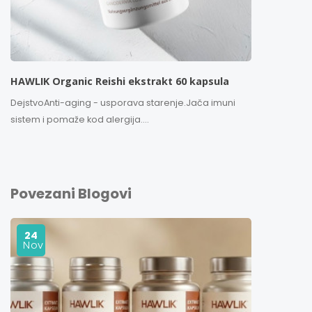
HAWLIK Organic Reishi ekstrakt 60 kapsula
DejstvoAnti-aging - usporava starenje.Jača imuni
sistem i pomaže kod alergija....
Povezani Blogovi
24
Nov