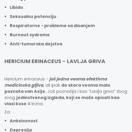
Libido
Seksualnu potenciju
Respiratorne - probleme sa disanjem
Burnout sydrome
Anti-tumorska dejstva
HERICIUM ERINACEUS - LAVLJA GRIVA
Hericium erinaceus -
još jedna veoma efektivna
medicinska gljiva
, ali ipak
do skora veoma malo
poznata van Azije.
Još poznatija i kao “Lavlja griva” zbog
svog
jedinstvenog izgleda, koji se može opisati kao
vlasi kose
ili krzna.
Za:
Anksioznost
Depresija