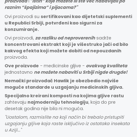
proizvoda
i “
istih” koje možete ili ste već nabavljali po
raznim “špajizima” i pijacama?"
Ovi proizvodi su
sertifikovani kao dijetetski suplementi
u Republici Srbiji, potvrđeni kao sigurni za
konzumiranje.
Ovi proizvodi,
za razliku od neproverenih
sadrže
koncentrovani ekstrakt koji je višestruko jači od bilo
kakvog efekta koji možete dobiti od nepouzdanih
proizvoda.
Ove proizvode
- medicinske gljive -
ovakvog kvaliteta
jednostavno
ne možete nabaviti u Srbiji nigde drugde!
Nemački proizvođač Hawlik je obezbedio najviše
moguće standarde u uzgajanju medicinskih gljiva.
Specijalno kreirani komposti na kojima gljive rastu
zahtevaju
najmoderniju tehnologiju
, koja do pre
desetak godina nije bila ni moguća.
"Uostalom, razmislite na koji način bi trebalo pristupiti
uzgajanju gljive koja raste isključivo iz ostataka insekata
u Aziji..."