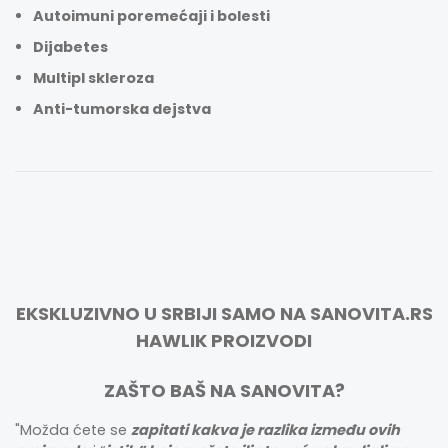
Autoimuni poremećaji i bolesti
Dijabetes
Multipl skleroza
Anti-tumorska dejstva
EKSKLUZIVNO U SRBIJI
SAMO NA SANOVITA.RS
HAWLIK PROIZVODI
ZAŠTO BAŠ NA SANOVITA?
"Možda ćete se
zapitati kakva je razlika između ovih