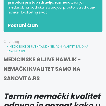
prirodan pristup zdravlju
, razmenu znanja i
međusobnu podršku, stvarajući prostor za zdravije
navike i kvalitetniji život.
Postani član
Blog
MEDICINSKE GLJIVE HAWLIK - NEMAČKI KVALITET SAMO NA
SANOVITA.RS
MEDICINSKE GLJIVE HAWLIK -
NEMAČKI KVALITET SAMO NA
SANOVITA.RS
Termin nemački kvalitet
odavno je poznat kako u