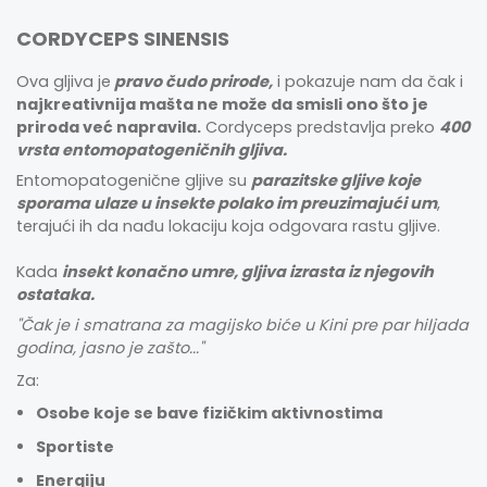
CORDYCEPS SINENSIS
Ova gljiva je
pravo čudo prirode,
i pokazuje nam da čak i
najkreativnija mašta ne može da smisli ono što je
priroda već napravila.
Cordyceps predstavlja preko
400
vrsta entomopatogeničnih gljiva.
Entomopatogenične gljive su
parazitske gljive koje
sporama ulaze u insekte polako im preuzimajući um
,
terajući ih da nađu lokaciju koja odgovara rastu gljive.
Kada
insekt konačno umre, gljiva izrasta iz njegovih
ostataka.
"Čak je i smatrana za magijsko biće u Kini pre par hiljada
godina, jasno je zašto..."
Za:
Osobe koje se bave fizičkim aktivnostima
Sportiste
Energiju