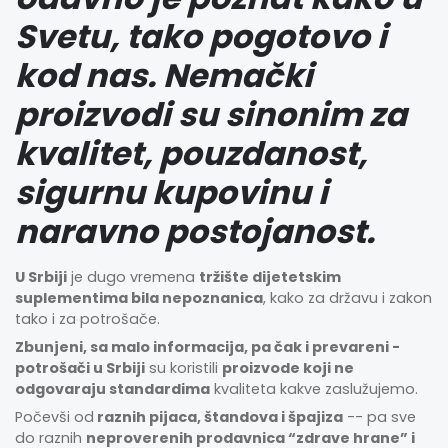
Svetu, tako pogotovo i
kod nas. Nemački
proizvodi su sinonim za
kvalitet, pouzdanost,
sigurnu kupovinu i
naravno postojanost.
U Srbiji
je dugo vremena
tržište dijetetskim
suplementima bila nepoznanica
, kako za državu i zakon
tako i za potrošače.
Zbunjeni, sa malo informacija, pa čak i prevareni -
potrošači u Srbiji
su koristili
proizvode koji ne
odgovaraju standardima
kvaliteta kakve zaslužujemo.
Počevši od
raznih pijaca, štandova i špajiza
-- pa sve
do raznih
neproverenih prodavnica “zdrave hrane” i