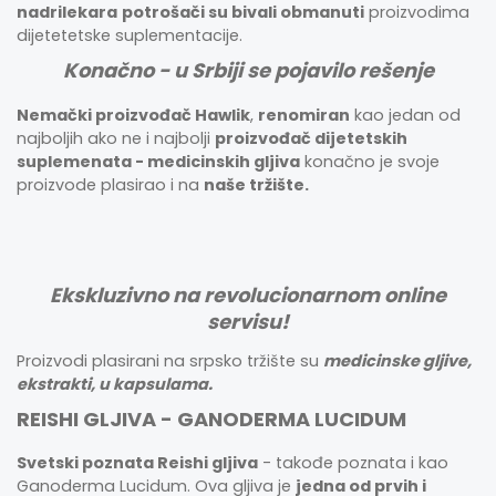
nadrilekara
potrošači su bivali obmanuti
proizvodima
dijetetetske suplementacije.
Konačno - u Srbiji se pojavilo rešenje
Nemački proizvođač Hawlik
,
renomiran
kao jedan od
najboljih ako ne i najbolji
proizvođač dijetetskih
suplemenata - medicinskih gljiva
konačno je svoje
proizvode plasirao i na
naše tržište.
Ekskluzivno na revolucionarnom online
servisu!
Proizvodi plasirani na srpsko tržište su
medicinske gljive,
ekstrakti, u kapsulama.
REISHI GLJIVA - GANODERMA LUCIDUM
Svetski poznata Reishi gljiva
- takođe poznata i kao
Ganoderma Lucidum. Ova gljiva je
jedna od prvih i