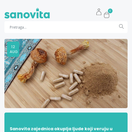
0
12
AUG
Sanovita zajednica okuplja ljude koji veruju u