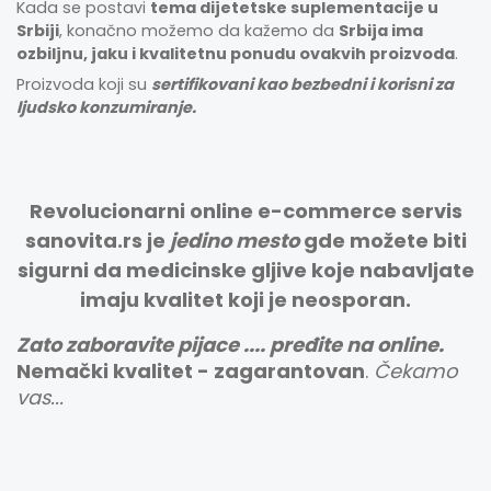
Kada se postavi
tema dijetetske suplementacije u
Srbiji
, konačno možemo da kažemo da
Srbija ima
ozbiljnu,
jaku i kvalitetnu ponudu ovakvih proizvoda
.
Proizvoda koji su
sertifikovani kao bezbedni i korisni za
ljudsko konzumiranje.
Revolucionarni online e-commerce servis
sanovita.rs je
jedino mesto
gde možete biti
sigurni da medicinske gljive koje nabavljate
imaju kvalitet koji je neosporan.
Zato zaboravite pijace .... pređite na online.
Nemački kvalitet - zagarantovan
.
Čekamo
vas...