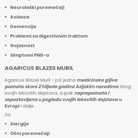
Neurološki poremećaji
Acidoza
Demencija
Problemi sa digestivnim traktom
Gojaznost
Simptomi PMS-a
AGARICUS BLAZEII MURIL
Agaricus Blazeii Muril - još jedna
medicinska gljiva
poznata skoro 2 hiljade godina Azijskim narodima
zbog
svojih lekovitih dejstava, a ipak
neprepoznata i
zapostavljena u pogledu svojih lekovitih dejstava
u
Evropi
i dalje.
Za:
Alergije
Očni poremećaji