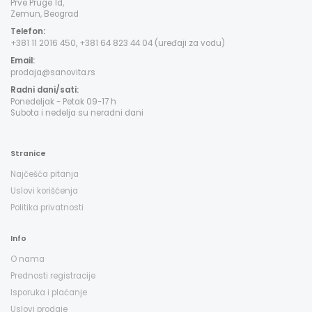
Prve Pruge 1d,
Zemun, Beograd
Telefon:
+381 11 2016 450, +381 64 823 44 04 (uređaji za vodu)
Email:
prodaja@sanovita.rs
Radni dani/sati:
Ponedeljak - Petak 09-17 h
Subota i nedelja su neradni dani
Stranice
Najčešća pitanja
Uslovi korišćenja
Politika privatnosti
Info
O nama
Prednosti registracije
Isporuka i plaćanje
Uslovi prodaje