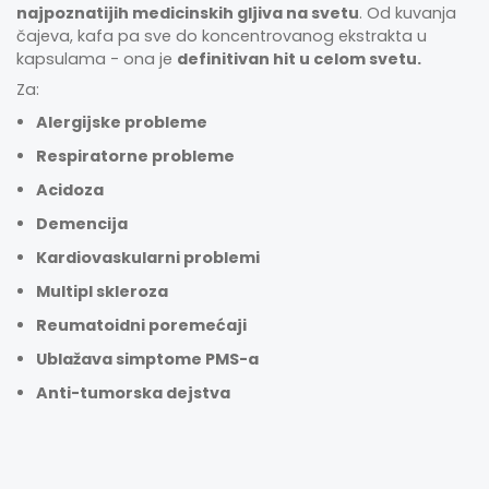
najpoznatijih medicinskih gljiva na svetu
. Od kuvanja
čajeva, kafa pa sve do koncentrovanog ekstrakta u
kapsulama - ona je
definitivan hit u celom svetu.
Za:
Alergijske probleme
Respiratorne probleme
Acidoza
Demencija
Kardiovaskularni problemi
Multipl skleroza
Reumatoidni poremećaji
Ublažava simptome PMS-a
Anti-tumorska dejstva