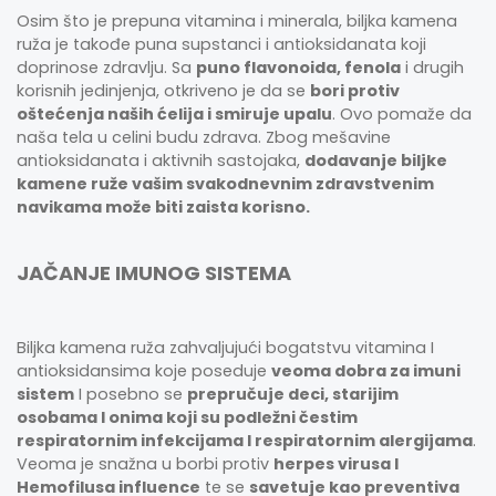
Osim što je prepuna vitamina i minerala, biljka kamena
ruža je takođe puna supstanci i antioksidanata koji
doprinose zdravlju. Sa
puno flavonoida, fenola
i drugih
korisnih jedinjenja, otkriveno je da se
bori protiv
oštećenja naših ćelija i smiruje upalu
. Ovo pomaže da
naša tela u celini budu zdrava. Zbog mešavine
antioksidanata i aktivnih sastojaka,
dodavanje biljke
kamene ruže vašim svakodnevnim zdravstvenim
navikama može biti zaista korisno.
JAČANJE IMUNOG SISTEMA
Biljka kamena ruža zahvaljujući bogatstvu vitamina I
antioksidansima koje poseduje
veoma dobra za imuni
sistem
I posebno se
prepručuje deci, starijim
osobama I onima koji su podležni čestim
respiratornim infekcijama I respiratornim alergijama
.
Veoma je snažna u borbi protiv
herpes virusa I
Hemofilusa influence
te se
savetuje kao preventiva