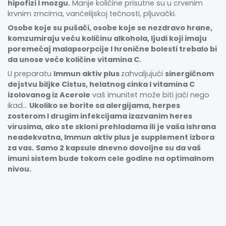
hipofizi I mozgu.
Manje količine prisutne su u crvenim
krvnim zrncima, vanćelijskoj tečnosti, pljuvački.
Osobe koje su pušači, osobe koje se nezdravo hrane,
komzumiraju veću količinu alkohola, ljudi koji imaju
poremećaj malapsorpcije I hronične bolesti trebalo bi
da unose veće količine vitamina C.
U preparatu
Immun aktiv plus
zahvaljujući
sinergičnom
dejstvu biljke Cistus, helatnog cinka I vitamina C
izolovanog iz Acerole
vaš imunitet može biti jači nego
ikad…
Ukoliko se borite sa alergijama, herpes
zosterom I drugim infekcijama izazvanim heres
virusima, ako ste skloni prehladama ili je vaša ishrana
neadekvatna, Immun aktiv plus je supplement izbora
za vas.
Samo 2 kapsule dnevno dovoljne su da vaš
imuni sistem bude tokom cele godine na optimalnom
nivou.