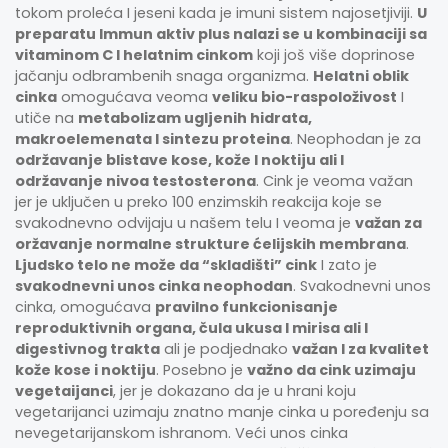
tokom proleća I jeseni kada je imuni sistem najosetjiviji.
U
preparatu Immun aktiv plus nalazi se u kombinaciji sa
vitaminom C I helatnim cinkom
koji još više doprinose
jačanju odbrambenih snaga organizma.
Helatni oblik
cinka
omogućava veoma
veliku bio-raspoloživost
I
utiče na
metabolizam ugljenih hidrata,
makroelemenata I sintezu proteina
. Neophodan je za
održavanje blistave kose, kože I noktiju ali I
održavanje nivoa testosterona
. Cink je veoma važan
jer je uključen u preko 100 enzimskih reakcija koje se
svakodnevno odvijaju u našem telu I veoma je
važan za
oržavanje normalne strukture ćelijskih membrana
.
Ljudsko telo ne može da “skladišti” cink
I zato je
svakodnevni unos cinka neophodan
. Svakodnevni unos
cinka, omogućava
pravilno funkcionisanje
reproduktivnih organa, čula ukusa I mirisa ali I
digestivnog trakta
ali je podjednako
važan I za kvalitet
kože kose i noktiju
. Posebno je
važno da cink uzimaju
vegetaijanci
, jer je dokazano da je u hrani koju
vegetarijanci uzimaju znatno manje cinka u poređenju sa
nevegetarijanskom ishranom. Veći unos cinka