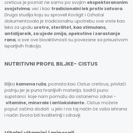
creticus je poznat ne samo po svojim
ekspektoransnim
svojstvima
, već i kao
tradicionalni lek protiv zatvora
.
Druga studija koju su sproveli Kociigit i Ozhatai
dokumentovala je tradicionalnu upotrebu ove vrste kao
leka za upalu
uretre, sterilitet, kao stimulans,
antidijareik, za ujede zmija, opekotine i zarastanje
rana
, a sve ove bioaktivnosti su povezane sa prisustvom
isparljivih frakcija.
NUTRITIVNI PROFIL BILJKE- CISTUS
Biljka
kamena ruža
, poznata kao Cistus creticus, privlači
pažnju jer je puna hranljivih materija. Sadrži puno
supstanci koje nam pomažu da ostanemo zdravi -
vitamine, minerale i antioksidante.
Cistus možete
poput začina dodati u jelo I na taj način će vaša ishrana
i način života biti kvalitetniji I zdraviji.
Vitalni vitamini i minerali