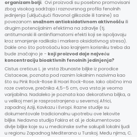
organizam bolji
. Ovi proizvodi su posebno promovisani
zbog visokog sadržaja i raznovrsnog profila fenolnih
jedinjenja (uključujući flavonol glikozide ili tanine) sa
povezanom
snažnom antioksidativnom aktivnošću
ili
drugim potencijalnim efektima na zdravlje (tj.
antitumorski ili antiinflamatorni efekti koji se ispoljavaju
kroz smanjenje radikala i markera oksidativnog stresa).
Dakle ono što potrošaču kao krajnjem korisniku treba da
bude značajno je -
koji proizvod daje najveću
koncentraciju bioaktivnih fenolnih jedinjenja?
Cistus creticus L. je vrsta žbunaste biljke iz porodice
Cistaceae, poznata pod raznim lokalnim nazivima kao
što su Pink Rock-Rose ili Hoari Rock-Rose. Iako obično ima
roze cvetove, prečnika 4,5–5 cm, ova vrsta je veoma
varijabilna. Nadaleko je poznata kao dekorativna biljka, a
u velikoj meri je rasprostranjena u severnoj Africi,
zapadnoj Aziji, Kavkazu i Evropi. Razne studije su
dokumentovale tradicionalnu upotrebu ove lekovite
biljke. Nedavna studija Fakira et al. je dokumentovao
divlje biljke koje su u medicinske svrhe sakupili lokalni ljudi
u regionu Zapadnog Mediterana u Turskoj. Među njima, C.