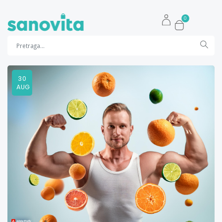
0
30
AUG