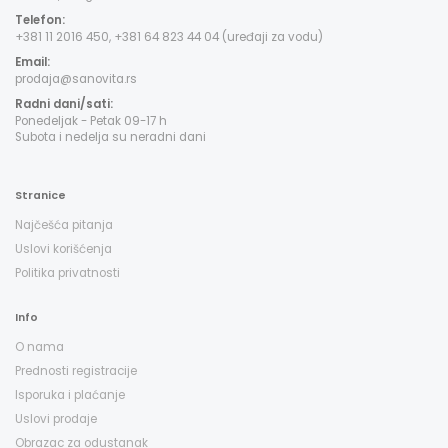
Telefon:
+381 11 2016 450, +381 64 823 44 04 (uređaji za vodu)
Email:
prodaja@sanovita.rs
Radni dani/sati:
Ponedeljak - Petak 09-17 h
Subota i nedelja su neradni dani
Stranice
Najčešća pitanja
Uslovi korišćenja
Politika privatnosti
Info
O nama
Prednosti registracije
Isporuka i plaćanje
Uslovi prodaje
Obrazac za odustanak