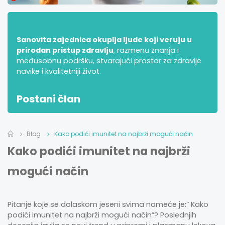
Sanovita zajednica okuplja ljude koji veruju u
prirodan pristup zdravlju
, razmenu znanja i
međusobnu podršku, stvarajući prostor za zdravije
navike i kvalitetniji život.
Postani član
Blog
Kako podići imunitet na najbrži mogući način
Kako podići imunitet na najbrži
mogući način
Pitanje koje se dolaskom jeseni svima nameće je:” Kako
podići imunitet na najbrži mogući način”? Poslednjih