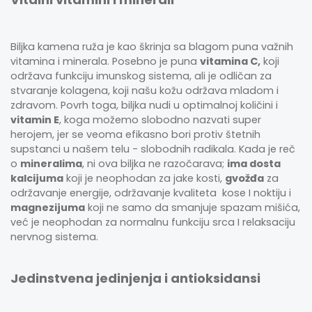
Biljka kamena ruža je kao škrinja sa blagom puna važnih
vitamina i minerala. Posebno je puna
vitamina C,
koji
održava funkciju imunskog sistema, ali je odličan za
stvaranje kolagena, koji našu kožu održava mladom i
zdravom. Povrh toga, biljka nudi u optimalnoj količini i
vitamin E
, koga možemo slobodno nazvati super
herojem, jer se veoma efikasno bori protiv štetnih
supstanci u našem telu - slobodnih radikala. Kada je reč
o
mineralima
, ni ova biljka ne razočarava;
ima dosta
kalcijuma
koji je neophodan za jake kosti,
gvožđa
za
održavanje energije, održavanje kvaliteta kose I noktiju i
magnezijuma
koji ne samo da smanjuje spazam mišića,
već je neophodan za normalnu funkciju srca I relaksaciju
nervnog sistema.
Jedinstvena jedinjenja i antioksidansi