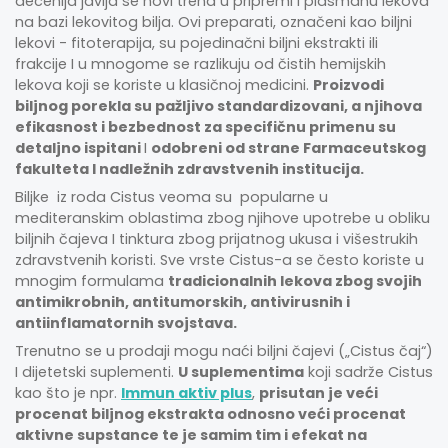
decenija javlja se novi trend u pripremi i plasmanu lekova
na bazi lekovitog bilja. Ovi preparati, označeni kao biljni
lekovi - fitoterapija, su pojedinačni biljni ekstrakti ili
frakcije I u mnogome se razlikuju od čistih hemijskih
lekova koji se koriste u klasičnoj medicini.
Proizvodi
biljnog porekla su pažljivo standardizovani, a njihova
efikasnost i bezbednost za specifičnu primenu su
detaljno ispitani
I
odobreni od strane Farmaceutskog
fakulteta I nadležnih zdravstvenih institucija.
Biljke iz roda Cistus veoma su popularne u
mediteranskim oblastima zbog njihove upotrebe u obliku
biljnih čajeva I tinktura zbog prijatnog ukusa i višestrukih
zdravstvenih koristi. Sve vrste Cistus-a se često koriste u
mnogim formulama
tradicionalnih lekova zbog svojih
antimikrobnih, antitumorskih, antivirusnih i
antiinflamatornih svojstava.
Trenutno se u prodaji mogu naći biljni čajevi („Cistus čaj“)
I dijetetski suplementi.
U suplementima
koji sadrže Cistus
kao što je npr.
Immun aktiv plus
,
prisutan je veći
procenat biljnog ekstrakta odnosno veći procenat
aktivne supstance te je samim tim i efekat na