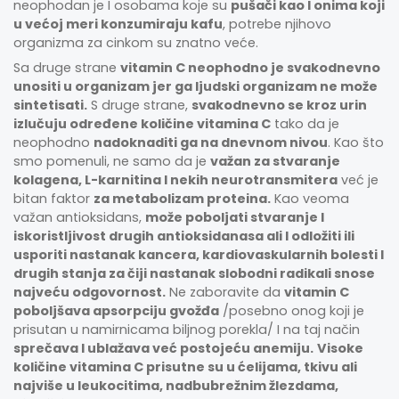
neophodan je I osobama koje su
pušači kao I onima koji
u većoj meri konzumiraju kafu
, potrebe njihovo
organizma za cinkom su znatno veće.
Sa druge strane
vitamin C neophodno je svakodnevno
unositi u organizam jer ga ljudski organizam ne može
sintetisati.
S druge strane,
svakodnevno se kroz urin
izlučuju određene količine vitamina C
tako da je
neophodno
nadoknaditi ga na dnevnom nivou
. Kao što
smo pomenuli, ne samo da je
važan za stvaranje
kolagena, L-karnitina I nekih neurotransmitera
već je
bitan faktor
za metabolizam proteina.
Kao veoma
važan antioksidans,
može poboljati stvaranje I
iskoristljivost drugih antioksidanasa ali I odložiti ili
usporiti nastanak kancera, kardiovaskularnih bolesti I
drugih stanja za čiji nastanak slobodni radikali snose
najveću odgovornost.
Ne zaboravite da
vitamin C
poboljšava apsorpciju gvožđa
/posebno onog koji je
prisutan u namirnicama biljnog porekla/ I na taj način
sprečava I ublažava već postojeću anemiju.
Visoke
količine vitamina C prisutne su u ćelijama, tkivu ali
najviše u leukocitima, nadbubrežnim žlezdama,