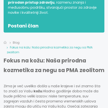
prirodan pristup zdravlju
, razmenu znanja i
međusobnu podršku, stvarajući prostor za zdravije
navike i kvalitetniji život.
Postani član
Blog
Fokus na kožu: Naša prirodna kozmetika za negu sa PMA
zeolitom
Fokus na kožu: Naša prirodna
kozmetika za negu sa PMA zeolitom
Zima je već uveliko došla u naše krajeve i svi znamo šta
to znači za Vašu
kožu
.Hladno godišnje doba može da
bude prilično veliki izazov: niske temperature, suv
zagrejan vazduh i česta promena vremenskih uslova
zaista mogu da utiču na Vašu kožu. Osećaj zatezanja