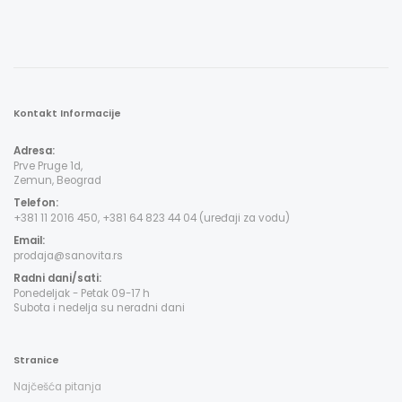
Kontakt Informacije
Adresa:
Prve Pruge 1d,
Zemun, Beograd
Telefon:
+381 11 2016 450, +381 64 823 44 04 (uređaji za vodu)
Email:
prodaja@sanovita.rs
Radni dani/sati:
Ponedeljak - Petak 09-17 h
Subota i nedelja su neradni dani
Stranice
Najčešća pitanja