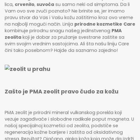
lica,
crvenilo
,
suvoća
su samo neki od simptoma. Da li
Vam ovo sve zvuči poznato? Ne brinite se, jer imamo
pravu stvar da Vas i Vašu kožu zaštitimo kroz ovo vreme
na najbolji mogući način. Linija
prirodne kozmetike
Care
kombinuje prirodnu snagu našeg jedinstvenog
PMA
zeolita
koji je dobar za pružanje svestrane zaštite sa
svim svojim vrednim sastojcima. Ali šta našu liniju Care
čini tako posebnom? Hajde da saznamo zajedno!
Zašto je PMA zeolit pravo čudo za kožu
PMA zeolit je prirodni mineral vulkanskog porekla koji
vezuje zagađivače i slobodne radikale poput magneta. U
našoj specijalnoj kozmetici od zeolita, podstiče se
regeneracija kožne barijere i zaštita od oksidativnog
stresa. Rezultat? Ojačana, gipka koža koja može da izdrži