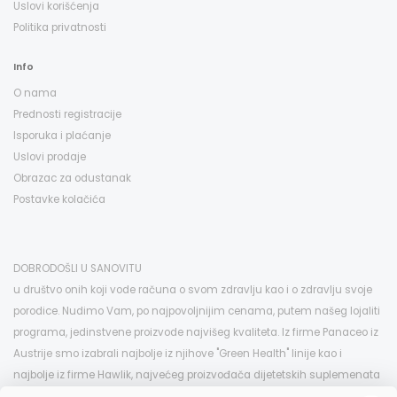
Uslovi korišćenja
Politika privatnosti
Info
O nama
Prednosti registracije
Isporuka i plaćanje
Uslovi prodaje
Obrazac za odustanak
Postavke kolačića
DOBRODOŠLI U SANOVITU
u društvo onih koji vode računa o svom zdravlju kao i o zdravlju svoje
porodice. Nudimo Vam, po najpovoljnijim cenama, putem našeg lojaliti
programa, jedinstvene proizvode najvišeg kvaliteta. Iz firme Panaceo iz
Austrije smo izabrali najbolje iz njihove "Green Health" linije kao i
najbolje iz firme Hawlik, najvećeg proizvođača dijetetskih suplemenata
na bazi pečuraka u Evropi, koje možete kod nas kupiti po istim i znatno