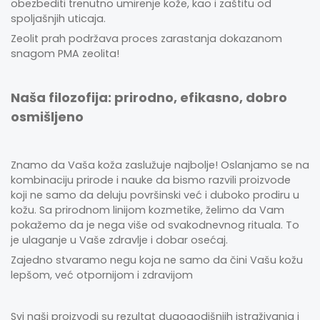
obezbediti trenutno umirenje kože, kao i zaštitu od
spoljašnjih uticaja.
Zeolit prah podržava proces zarastanja dokazanom
snagom PMA zeolita!
Naša filozofija: prirodno, efikasno, dobro
osmišljeno
Znamo da Vaša koža zaslužuje najbolje! Oslanjamo se na
kombinaciju prirode i nauke da bismo razvili proizvode
koji ne samo da deluju površinski već i duboko prodiru u
kožu. Sa prirodnom linijom kozmetike, želimo da Vam
pokažemo da je nega više od svakodnevnog rituala. To
je ulaganje u Vaše zdravlje i dobar osećaj.
Zajedno stvaramo negu koja ne samo da čini Vašu kožu
lepšom, već otpornijom i zdravijom
Svi naši proizvodi su rezultat dugogodišnjih istraživanja i