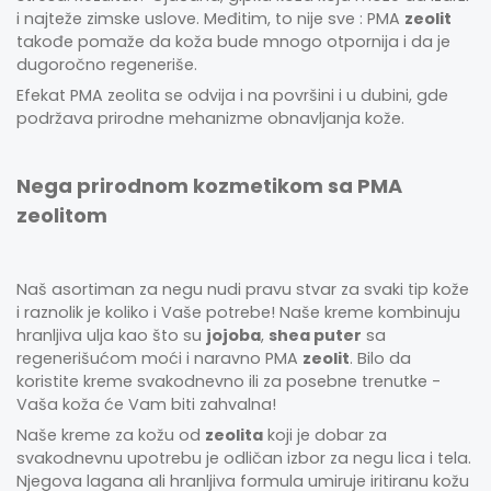
i najteže zimske uslove. Međitim, to nije sve : PMA
zeolit
takođe pomaže da koža bude mnogo otpornija i da je
dugoročno regeneriše.
Efekat PMA zeolita se odvija i na površini i u dubini, gde
podržava prirodne mehanizme obnavljanja kože.
Nega prirodnom kozmetikom sa PMA
zeolitom
Naš asortiman za negu nudi pravu stvar za svaki tip kože
i raznolik je koliko i Vaše potrebe! Naše kreme kombinuju
hranljiva ulja kao što su
jojoba
,
shea puter
sa
regenerišućom moći i naravno PMA
zeolit
. Bilo da
koristite kreme svakodnevno ili za posebne trenutke -
Vaša koža će Vam biti zahvalna!
Naše kreme za kožu od
zeolita
koji je dobar za
svakodnevnu upotrebu je odličan izbor za negu lica i tela.
Njegova lagana ali hranljiva formula umiruje iritiranu kožu