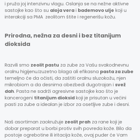
i pruža joj intenzivnu vlagu. Oslanja se na nežne aktivne
sastojke kao što su
aloja vera
i
bademovo ulje
koji u
interakciji sa PMA
zeolitom štite i regenerišu kožu.
Prirodna, nežna za desni i bez titanijum
dioksida
Razvili smo
zeolit pastu
za zube za Vašu svakodnevnu
oralnu higijenu.Izuzetno blaga ali efikasna
pasta za zube
temeljno će da očisti, da zaštiti oralnu sluzokožu, njen
mikrobiom a da desnima obezbedi dugotrajan i
svež
dah
. Pasta ne sadrži agresivne sastojke kao što je
kancerogeni
titanijum dioksid
koji je prisutan u većini
pasti za zube a idealan je izbor za osetljive zube i desni.
Naš asortiman zaokružuje
zeolit prah
za rane koji je
dobar preparat u borbi protiv svih povreda kože. Bilo da
postoje ogrebotine ili iritacija kože, ovaj puder će Vam