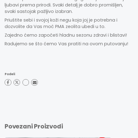
ljubavi prema prirodi. Svaki detalj je dobro promišljen,
svaki sastojak pažljivo izabran.
Priuštite sebi i svojoj koži negu koja joj je potrebna i
dozvolite da Vas moć PMA zeolita ubedi u to.
Zajedno ćemo započeti hladnu sezonu zdravi i blistavi!
Radujemo se što ćemo Vas pratiti na ovom putovanju!
Podeli
Povezani Proizvodi