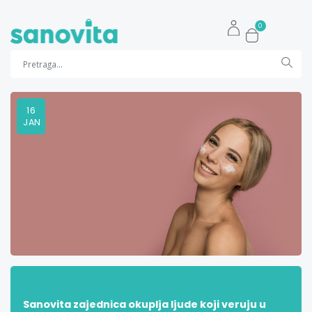
0
16
JAN
Sanovita zajednica okuplja ljude koji veruju u