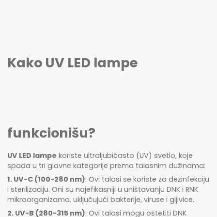
Kako UV LED lampe
funkcionišu?
UV LED lampe
koriste ultraljubičasto (UV) svetlo, koje
spada u tri glavne kategorije prema talasnim dužinama:
1. UV-C (100-280 nm)
: Ovi talasi se koriste za dezinfekciju
i sterilizaciju. Oni su najefikasniji u uništavanju DNK i RNK
mikroorganizama, uključujući bakterije, viruse i gljivice.
2. UV-B (280-315 nm)
: Ovi talasi mogu oštetiti DNK