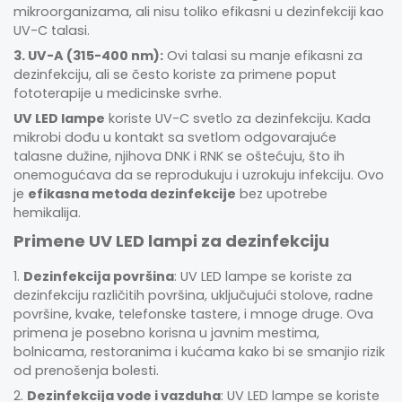
mikroorganizama, ali nisu toliko efikasni u dezinfekciji kao
UV-C talasi.
3. UV-A (315-400 nm):
Ovi talasi su manje efikasni za
dezinfekciju, ali se često koriste za primene poput
fototerapije u medicinske svrhe.
UV LED lampe
koriste UV-C svetlo za dezinfekciju. Kada
mikrobi dođu u kontakt sa svetlom odgovarajuće
talasne dužine, njihova DNK i RNK se oštećuju, što ih
onemogućava da se reprodukuju i uzrokuju infekciju. Ovo
je
efikasna metoda dezinfekcije
bez upotrebe
hemikalija.
Primene UV LED lampi za dezinfekciju
1.
Dezinfekcija površina
: UV LED lampe se koriste za
dezinfekciju različitih površina, uključujući stolove, radne
površine, kvake, telefonske tastere, i mnoge druge. Ova
primena je posebno korisna u javnim mestima,
bolnicama, restoranima i kućama kako bi se smanjio rizik
od prenošenja bolesti.
2.
Dezinfekcija vode i vazduha
: UV LED lampe se koriste