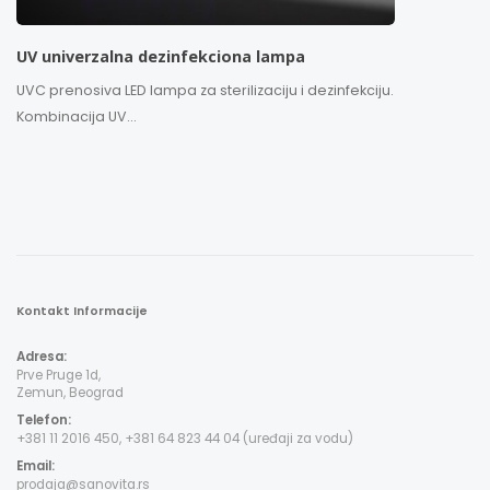
UV univerzalna dezinfekciona lampa
UVC prenosiva LED lampa za sterilizaciju i dezinfekciju.
Kombinacija UV...
Kontakt Informacije
Adresa:
Prve Pruge 1d,
Zemun, Beograd
Telefon:
+381 11 2016 450, +381 64 823 44 04 (uređaji za vodu)
Email:
prodaja@sanovita.rs