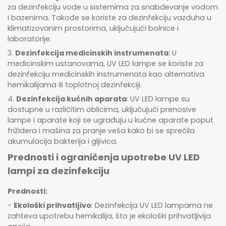
za dezinfekciju vode u sistemima za snabdevanje vodom
i bazenima. Takođe se koriste za dezinfekciju vazduha u
klimatizovanim prostorima, uključujući bolnice i
laboratorije.
3.
Dezinfekcija medicinskih instrumenata
: U
medicinskim ustanovama, UV LED lampe se koriste za
dezinfekciju medicinskih instrumenata kao alternativa
hemikalijama ili toplotnoj dezinfekciji.
4.
Dezinfekcija kućnih aparata
: UV LED lampe su
dostupne u različitim oblicima, uključujući prenosive
lampe i aparate koji se ugrađuju u kućne aparate poput
frižidera i mašina za pranje veša kako bi se sprečila
akumulacija bakterija i gljivica.
Prednosti i ograničenja upotrebe UV LED
lampi za dezinfekciju
Prednosti:
-
Ekološki prihvatljivo
: Dezinfekcija UV LED lampama ne
zahteva upotrebu hemikalija, što je ekološki prihvatljivija