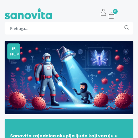
0
15
NOV
Sanovita zajednica okuplja ljude koji veruju u