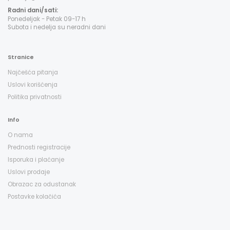
Radni dani/sati:
Ponedeljak - Petak 09-17 h
Subota i nedelja su neradni dani
Stranice
Najčešća pitanja
Uslovi korišćenja
Politika privatnosti
Info
O nama
Prednosti registracije
Isporuka i plaćanje
Uslovi prodaje
Obrazac za odustanak
Postavke kolačića