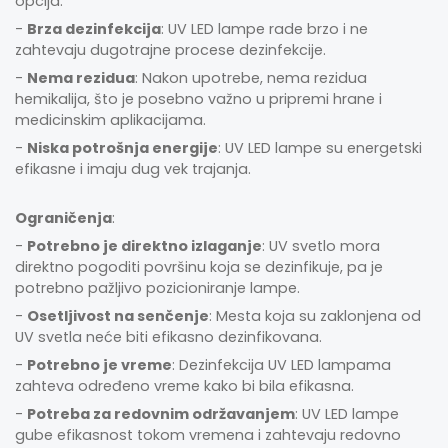
opcija.
-
Brza dezinfekcija
: UV LED lampe rade brzo i ne
zahtevaju dugotrajne procese dezinfekcije.
-
Nema rezidua
: Nakon upotrebe, nema rezidua
hemikalija, što je posebno važno u pripremi hrane i
medicinskim aplikacijama.
-
Niska potrošnja energije
: UV LED lampe su energetski
efikasne i imaju dug vek trajanja.
Ograničenja
:
-
Potrebno je direktno izlaganje
: UV svetlo mora
direktno pogoditi površinu koja se dezinfikuje, pa je
potrebno pažljivo pozicioniranje lampe.
-
Osetljivost na senčenje
: Mesta koja su zaklonjena od
UV svetla neće biti efikasno dezinfikovana.
-
Potrebno je vreme
: Dezinfekcija UV LED lampama
zahteva određeno vreme kako bi bila efikasna.
-
Potreba za redovnim održavanjem
: UV LED lampe
gube efikasnost tokom vremena i zahtevaju redovno