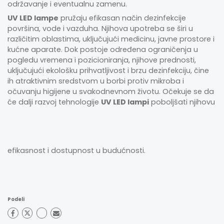
održavanje i eventualnu zamenu.
UV LED lampe
pružaju efikasan način dezinfekcije
površina, vode i vazduha. Njihova upotreba se širi u
različitim oblastima, uključujući medicinu, javne prostore i
kućne aparate. Dok postoje određena ograničenja u
pogledu vremena i pozicioniranja, njihove prednosti,
uključujući ekološku prihvatljivost i brzu dezinfekciju, čine
ih atraktivnim sredstvom u borbi protiv mikroba i
očuvanju higijene u svakodnevnom životu. Očekuje se da
će dalji razvoj tehnologije
UV LED lampi
poboljšati njihovu
efikasnost i dostupnost u budućnosti.
Podeli