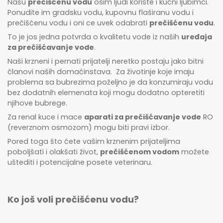
Našu
prečišćenu vodu
osim ljudi koriste i kućni ljubimci.
Ponudite im gradsku vodu, kupovnu flaširanu vodu i
prečišćenu vodu i oni ce uvek odabrati
prečišćenu vodu
.
To je jos jedna potvrda o kvalitetu vode iz naših
uređaja
za prečišćavanje vode
.
Naši krzneni i pernati prijatelji neretko postaju jako bitni
članovi naših domaćinstava. Za životinje koje imaju
problema sa bubrezima poželjno je da konzumiraju vodu
bez dodatnih elemenata koji mogu dodatno opteretiti
njihove bubrege.
Za renal kuce i mace
aparati za prečišćavanje vode
RO
(reverznom osmozom) mogu biti pravi izbor.
Pored toga što ćete vašim krznenim prijateljima
poboljšati i olakšati život,
prečišćenom vodom
možete
uštediti i potencijalne posete veterinaru.
Ko još voli prečišćenu vodu?