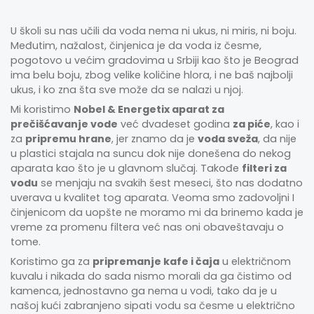
U školi su nas učili da voda nema ni ukus, ni miris, ni boju.
Međutim, nažalost, činjenica je da voda iz česme,
pogotovo u većim gradovima u Srbiji kao što je Beograd
ima belu boju, zbog velike količine hlora, i ne baš najbolji
ukus, i ko zna šta sve može da se nalazi u njoj.
Mi koristimo
Nobel & Energetix aparat za
prečišćavanje vode
već dvadeset godina
za piće
, kao i
za
pripremu hrane
, jer znamo da je
voda sveža
, da nije
u plastici stajala na suncu dok nije donešena do nekog
aparata kao što je u glavnom slučaj. Takođe
filteri za
vodu
se menjaju na svakih šest meseci, što nas dodatno
uverava u kvalitet tog aparata. Veoma smo zadovoljni I
činjenicom da uopšte ne moramo mi da brinemo kada je
vreme za promenu filtera već nas oni obaveštavaju o
tome.
Koristimo ga za
pripremanje kafe i čaja
u električnom
kuvalu i nikada do sada nismo morali da ga čistimo od
kamenca, jednostavno ga nema u vodi, tako da je u
našoj kući zabranjeno sipati vodu sa česme u električno