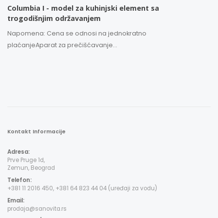
Columbia I - model za kuhinjski element sa
trogodišnjim održavanjem
Napomena: Cena se odnosi na jednokratno
plaćanjeAparat za prečišćavanje...
Kontakt Informacije
Adresa:
Prve Pruge 1d,
Zemun, Beograd
Telefon:
+381 11 2016 450, +381 64 823 44 04 (uređaji za vodu)
Email:
prodaja@sanovita.rs