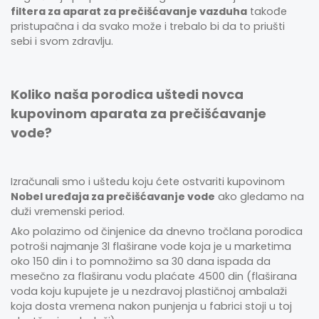
filtera za aparat za prečišćavanje vazduha
takođe
pristupačna i da svako može i trebalo bi da to priušti
sebi i svom zdravlju.
Koliko naša porodica uštedi novca
kupovinom aparata za prečišćavanje
vode?
Izračunali smo i uštedu koju ćete ostvariti kupovinom
Nobel uređaja za prečišćavanje vode
ako gledamo na
duži vremenski period.
Ako polazimo od činjenice da dnevno tročlana porodica
potroši najmanje 3l flaširane vode koja je u marketima
oko 150 din i to pomnožimo sa 30 dana ispada da
mesečno za flaširanu vodu plaćate 4500 din (flaširana
voda koju kupujete je u nezdravoj plastičnoj ambalaži
koja dosta vremena nakon punjenja u fabrici stoji u toj