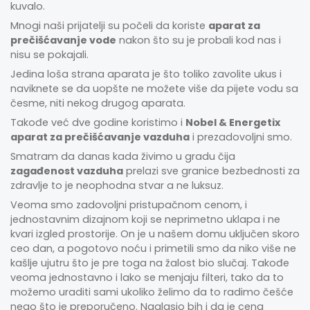
kuvalo.
Mnogi naši prijatelji su počeli da koriste
aparat za
prečišćavanje vode
nakon što su je probali kod nas i
nisu se pokajali.
Jedina loša strana aparata je što toliko zavolite ukus i
naviknete se da uopšte ne možete više da pijete vodu sa
česme, niti nekog drugog aparata.
Takođe već dve godine koristimo i
Nobel & Energetix
aparat za prečišćavanje vazduha
i prezadovoljni smo.
Smatram da danas kada živimo u gradu čija
zagađenost vazduha
prelazi sve granice bezbednosti za
zdravlje to je neophodna stvar a ne luksuz.
Veoma smo zadovoljni pristupačnom cenom, i
jednostavnim dizajnom koji se neprimetno uklapa i ne
kvari izgled prostorije. On je u našem domu uključen skoro
ceo dan, a pogotovo noću i primetili smo da niko više ne
kašlje ujutru što je pre toga na žalost bio slučaj. Takođe
veoma jednostavno i lako se menjaju filteri, tako da to
možemo uraditi sami ukoliko želimo da to radimo češće
nego što je preporučeno. Naglasio bih i da je cena