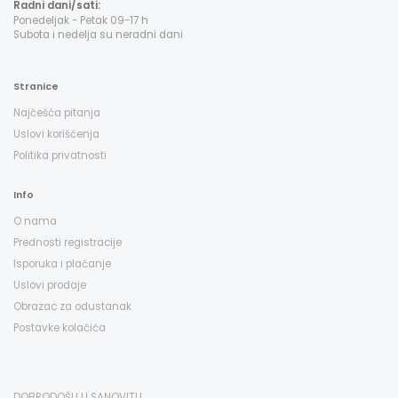
Radni dani/sati:
Ponedeljak - Petak 09-17 h
Subota i nedelja su neradni dani
Stranice
Najčešća pitanja
Uslovi korišćenja
Politika privatnosti
Info
O nama
Prednosti registracije
Isporuka i plaćanje
Uslovi prodaje
Obrazac za odustanak
Postavke kolačića
DOBRODOŠLI U SANOVITU