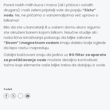
Pored naših milih kuca i maca (ali i ptičica i ostalih
drugara) i naši zeleni prijatelji vole da popiju
“čistu”
vodu
. Ne, ne pričamo o vanzemaljcima već upravo o
bilkama!
Bilo da ste u kancelariji ili u vašem domu skoro sigurno
ste okruženi barem kojom bilkom. Naučne studije ali i
naša lična istraživanja pokazuju da biljke zalivane
“živom” i magnetnom vodom
imaju daleko bolje izglede
da lepo rastu i napreduju.
Ozbiljni baštovani znaju da jedino uz
RO filter za aparate
za prečišćavanje vode
možete detaljno kontrolisati
tačno koje elemente vaše biljke treba da dobijaju iz vode.
Podeli