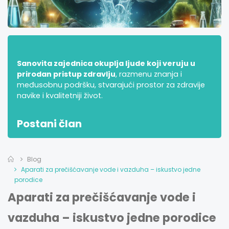
Sanovita zajednica okuplja ljude koji veruju u
prirodan pristup zdravlju
, razmenu znanja i
međusobnu podršku, stvarajući prostor za zdravije
navike i kvalitetniji život.
Postani član
Blog
Aparati za prečišćavanje vode i vazduha – iskustvo jedne
porodice
Aparati za prečišćavanje vode i
vazduha – iskustvo jedne porodice