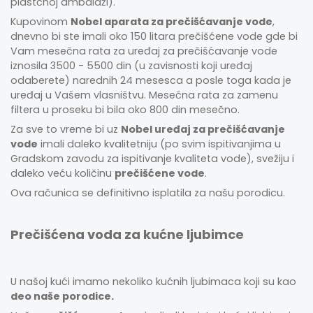
plastčnoj ambalaži).
Kupovinom
Nobel aparata za prečišćavanje vode
,
dnevno bi ste imali oko 150 litara prečišćene vode gde bi
Vam mesečna rata za uređaj za prečišćavanje vode
iznosila 3500 - 5500 din (u zavisnosti koji uređaj
odaberete) narednih 24 mesesca a posle toga kada je
uređaj u Vašem vlasništvu. Mesečna rata za zamenu
filtera u proseku bi bila oko 800 din mesečno.
Za sve to vreme bi uz
Nobel uređaj za prečišćavanje
vode
imali daleko kvalitetniju (po svim ispitivanjima u
Gradskom zavodu za ispitivanje kvaliteta vode), svežiju i
daleko veću količinu
prečišćene vode
.
Ova računica se definitivno isplatila za našu porodicu.
Prečišćena voda za kućne ljubimce
U našoj kući imamo nekoliko kućnih ljubimaca koji su kao
deo naše porodice.