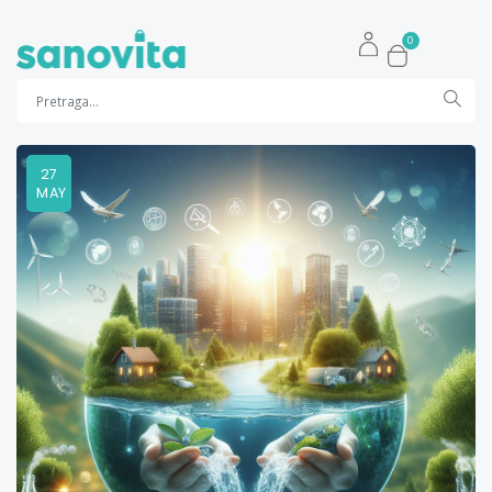
0
27
MAY