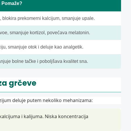
m Pomaže?
e, blokira prekomerni kalcijum, smanjuje upale.
e, smanjuje kortizol, povećava melatonin.
iju, smanjuje otok i deluje kao analgetik.
juje bolne tačke i poboljšava kvalitet sna.
za grčeve
ezijum deluje putem nekoliko mehanizama:
lcijuma i kalijuma. Niska koncentracija