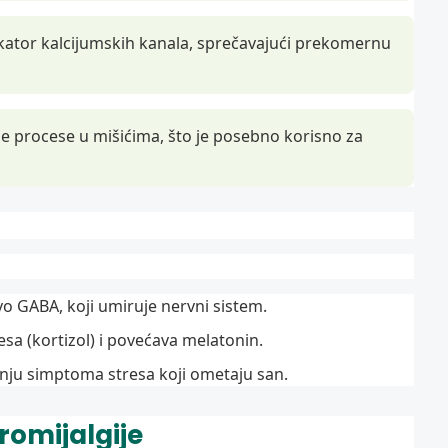
kator kalcijumskih kanala, sprečavajući prekomernu
 procese u mišićima, što je posebno korisno za
o GABA, koji umiruje nervni sistem.
a (kortizol) i povećava melatonin.
ju simptoma stresa koji ometaju san.
romijalgije