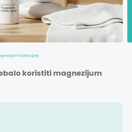
magnezijum hlorid sprej
rebalo koristiti magnezijum