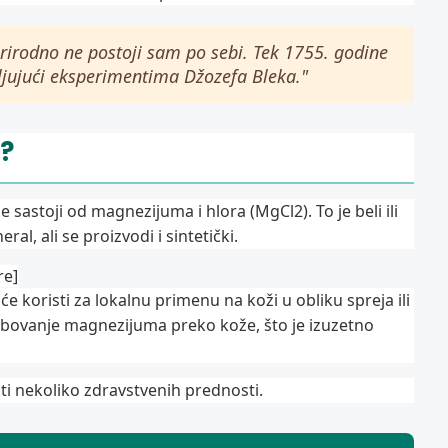
irodno ne postoji sam po sebi. Tek 1755. godine
ljujući eksperimentima Džozefa Bleka."
d?
e sastoji od magnezijuma i hlora (MgCl2). To je beli ili
al, ali se proizvodi i sintetički.
re]
će koristi za lokalnu primenu na koži u obliku spreja ili
ovanje magnezijuma preko kože, što je izuzetno
i nekoliko zdravstvenih prednosti.