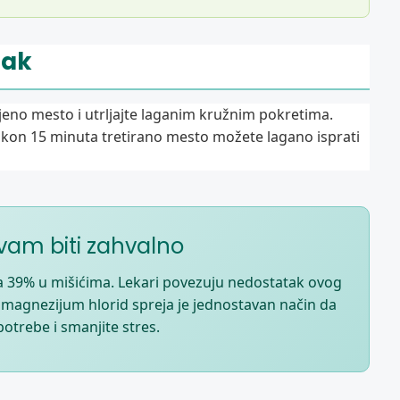
čak
jeno mesto i utrljajte laganim kružnim pokretima.
kon 15 minuta tretirano mesto možete lagano isprati
vam biti zahvalno
a 39% u mišićima. Lekari povezuju nedostatak ovog
 magnezijum hlorid spreja je jednostavan način da
otrebe i smanjite stres.