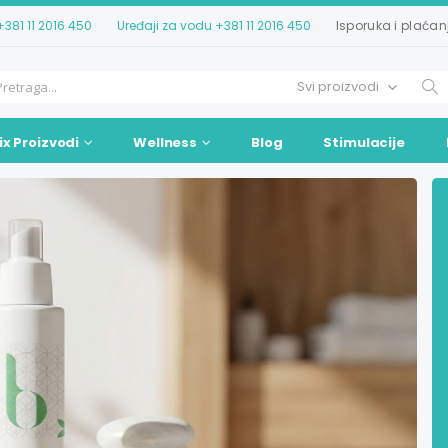
+381 11 2016 450
Uređaji za vodu
+381 11 2016 450
Isporuka i plaćan
ix Proizvodi
Wellness
Blog
Stimulacije