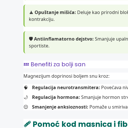
🧘 Opuštanje mišića:
Deluje kao prirodni blo
kontrakciju.
🛡️ Antiinflamatorno dejstvo:
Smanjuje upalne
sportiste.
💤 Benefiti za bolji san
Magnezijum doprinosi boljem snu kroz:
🧠
Regulacija neurotransmitera:
Povećava niv
🌙
Regulacija hormona:
Smanjuje hormon stres
😌
Smanjenje anksioznosti:
Pomaže u smirivan
🩹 Pomoć kod masnica i fib