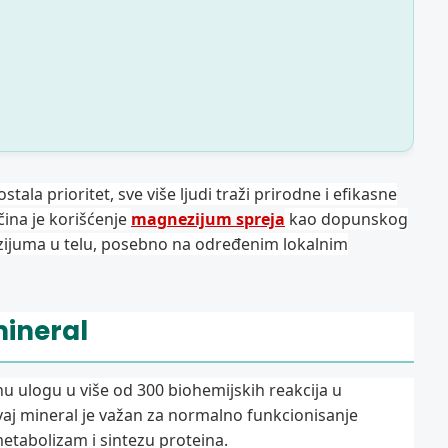
ala prioritet, sve više ljudi traži prirodne i efikasne
čina je korišćenje
magnezijum spreja
kao dopunskog
zijuma u telu, posebno na određenim lokalnim
mineral
nu ulogu u više od 300 biohemijskih reakcija u
vaj mineral je važan za normalno funkcionisanje
 metabolizam i sintezu proteina.