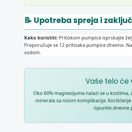
📝 Upotreba spreja i zaklju
Kako koristiti:
Pritiskom pumpice isprskajte žel
Preporučuje se 12 pritisaka pumpice dnevno. Na
vodom.
Vaše telo će 
Oko 60% magnezijuma nalazi se u kostima, 
minerala sa nizom komplikacija. Korišćenje
ispunite dnevne p