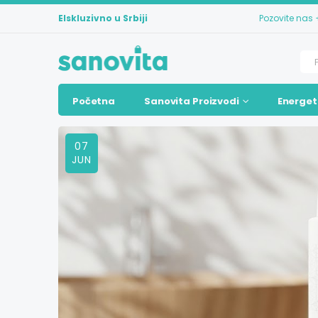
Elskluzivno u Srbiji
Pozovite nas
Početna
Sanovita Proizvodi
Energet
07
JUN