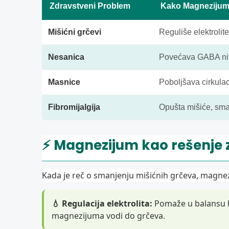
Zdravstveni Problem
Kako Magneziju
Mišićni grčevi
Reguliše elektrolit
Nesanica
Povećava GABA nivo
Masnice
Poboljšava cirkulac
Fibromijalgija
Opušta mišiće, sman
⚡ Magnezijum kao rešenje 
Kada je reč o smanjenju mišićnih grčeva, magn
💧 Regulacija elektrolita:
Pomaže u balansu ka
magnezijuma vodi do grčeva.