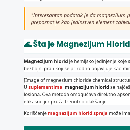
"Interesantan podatak je da magnezijum pr
prepoznat je kao jedinstven element zahva
🌊 Šta je Magnezijum Hlori
Magnezijum hlorid
je hemijsko jedinjenje koje s
bezbojni prah koji se prirodno pojavljuje kao miner
[Image of magnesium chloride chemical structu
U
suplementima
,
magnezijum hlorid
se najčeš
losiona. Ova metoda omogućava direktno apsorb
efikasno jer pruža trenutno olakšanje.
Korišćenje
magnezijum hlorid spreja
može imat