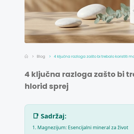
Blog
4 ključna razloga zašto bi trebalo koristiti 
4 ključna razloga zašto bi t
hlorid sprej
📑 Sadržaj:
1. Magnezijum: Esencijalni mineral za život