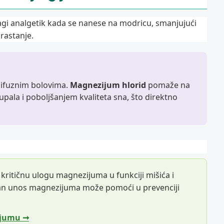
agi analgetik kada se nanese na modricu, smanjujući
arastanje.
 difuznim bolovima.
Magnezijum hlorid
pomaže na
pala i poboljšanjem kvaliteta sna, što direktno
e kritičnu ulogu magnezijuma u funkciji mišića i
tan unos magnezijuma može pomoći u prevenciji
ijumu ➞