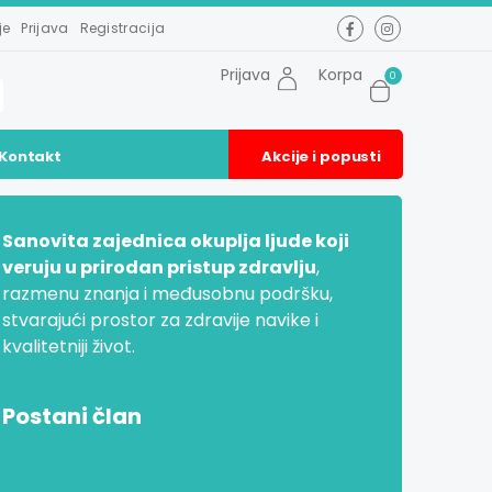
je
Prijava
Registracija
Prijava
Korpa
0
Kontakt
Akcije i popusti
Sanovita zajednica okuplja ljude koji
veruju u prirodan pristup zdravlju
,
razmenu znanja i međusobnu podršku,
stvarajući prostor za zdravije navike i
kvalitetniji život.
Postani član