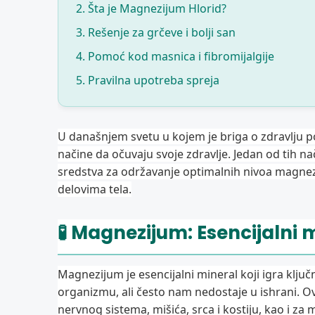
2. Šta je Magnezijum Hlorid?
3. Rešenje za grčeve i bolji san
4. Pomoć kod masnica i fibromijalgije
5. Pravilna upotreba spreja
U današnjem svetu u kojem je briga o zdravlju post
načine da očuvaju svoje zdravlje. Jedan od tih na
sredstva za održavanje optimalnih nivoa magne
delovima tela.
🧪 Magnezijum: Esencijalni 
Magnezijum je esencijalni mineral koji igra ključ
organizmu, ali često nam nedostaje u ishrani. O
nervnog sistema, mišića, srca i kostiju, kao i za