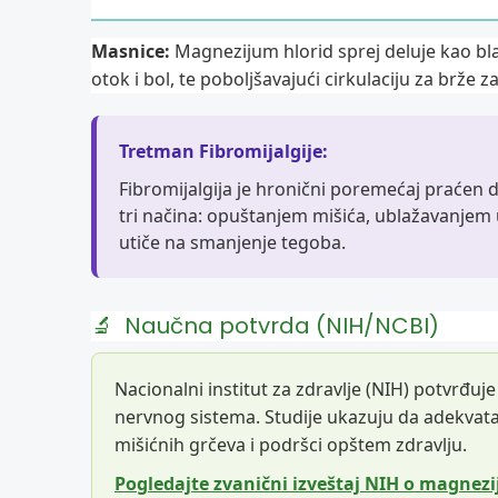
Masnice:
Magnezijum hlorid sprej deluje kao bl
otok i bol, te poboljšavajući cirkulaciju za brže z
Tretman Fibromijalgije:
Fibromijalgija je hronični poremećaj praćen
tri načina: opuštanjem mišića, ublažavanjem u
utiče na smanjenje tegoba.
🔬
Naučna potvrda (NIH/NCBI)
Nacionalni institut za zdravlje (NIH) potvrđuj
nervnog sistema. Studije ukazuju da adekva
mišićnih grčeva i podršci opštem zdravlju.
Pogledajte zvanični izveštaj NIH o magnez