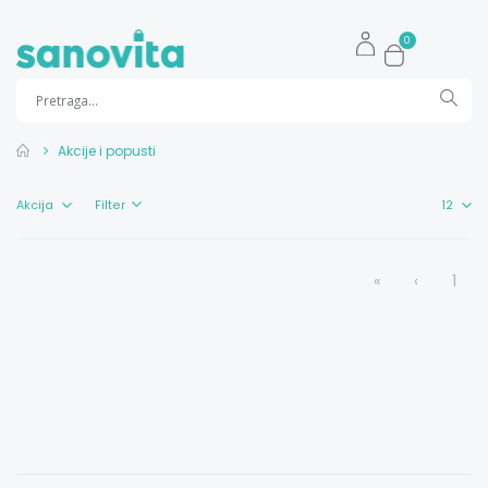
0
Akcije i popusti
Filter
«
‹
1