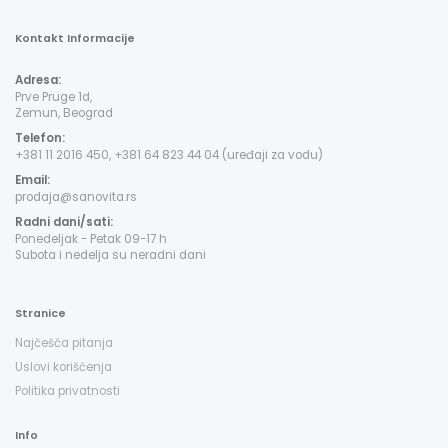
Kontakt Informacije
Adresa:
Prve Pruge 1d,
Zemun, Beograd
Telefon:
+381 11 2016 450, +381 64 823 44 04 (uređaji za vodu)
Email:
prodaja@sanovita.rs
Radni dani/sati:
Ponedeljak - Petak 09-17 h
Subota i nedelja su neradni dani
Stranice
Najčešća pitanja
Uslovi korišćenja
Politika privatnosti
Info