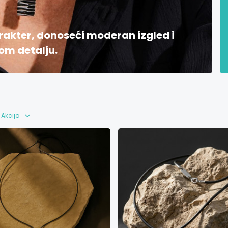
arakter, donoseći moderan izgled i
om detalju.