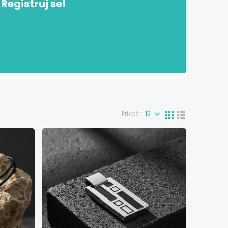
Registruj se!
Prikaži: