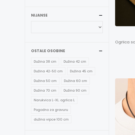
NIJANSE
OSTALE OSOBINE
Dužina 38 cm
Dužina 42 cm
Dužina 42-50 cm
Dužina 45 cm
Dužina 50 cm
Dužina 60 cm
Dužina 70 cm
Dužina 90 cm
Narukvica L-XL. ogrlica L
Pogodno za gravuru
dužina vrpce 100 cm