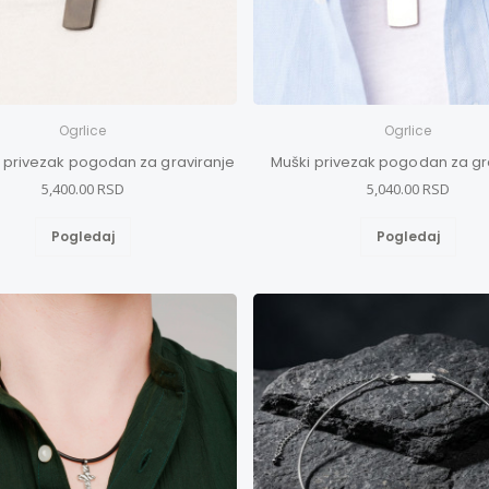
Ogrlice
Ogrlice
i privezak pogodan za graviranje
Muški privezak pogodan za gr
5,400.00 RSD
5,040.00 RSD
Pogledaj
Pogledaj