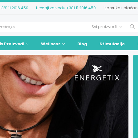
+381 11 2016 450
Uređaji za vodu
+381 11 2016 450
Isporuka i plaćan
ix Proizvodi
Wellness
Blog
Stimulacije