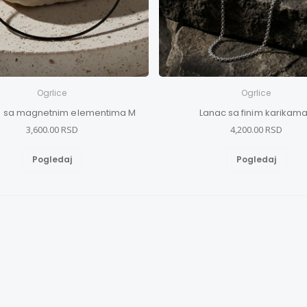
Ogrlice
Ogrlice
a sa magnetnim elementima M
Lanac sa finim karikama
3,600.00 RSD
4,200.00 RSD
Pogledaj
Pogledaj