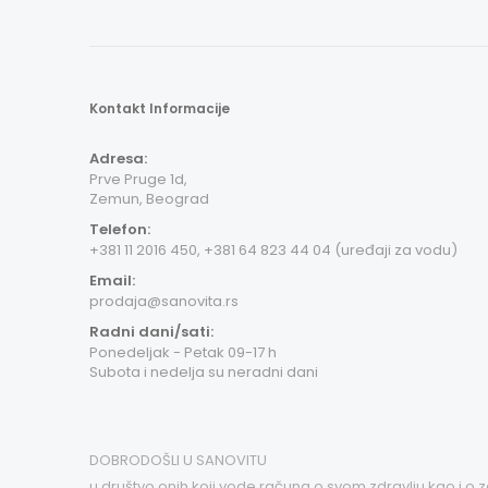
Kontakt Informacije
Adresa:
Prve Pruge 1d,
Zemun, Beograd
Telefon:
+381 11 2016 450, +381 64 823 44 04 (uređaji za vodu)
Email:
prodaja@sanovita.rs
Radni dani/sati:
Ponedeljak - Petak 09-17 h
Subota i nedelja su neradni dani
DOBRODOŠLI U SANOVITU
u društvo onih koji vode računa o svom zdravlju kao i o