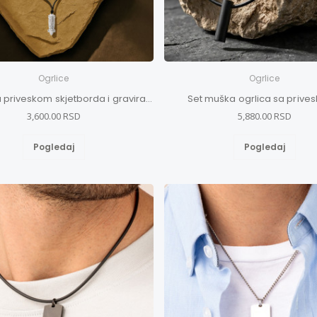
Ogrlice
Ogrlice
Ogrlica sa priveskom skjetborda i graviranim grafitima
Set muška ogrlica sa prive
3,600.00 RSD
5,880.00 RSD
Pogledaj
Pogledaj