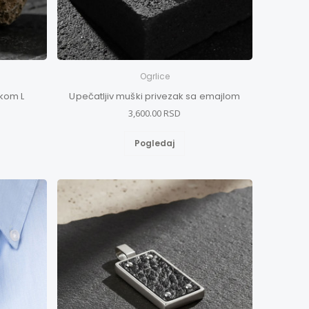
Ogrlice
skom L
Upečatljiv muški privezak sa emajlom
3,600.00 RSD
Pogledaj