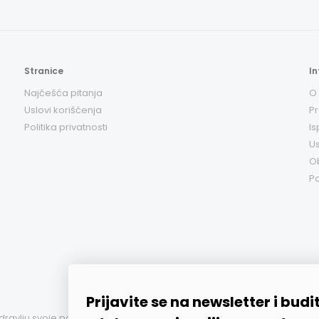
Stranice
In
Najčešća pitanja
O
Uslovi korišćenja
Pr
Politika privatnosti
Is
Us
O
Po
Prijavite se na newsletter i budi
 zdravlju svoje porodice. Nudimo Vam, po najpovoljnijim cenama,