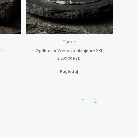
Ogrlice
 L
Ogrlica sa Venecija dizajnom XXL
3,600.00 RSD
Pogledaj
1
2
»