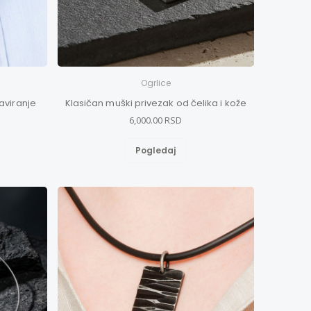
Ogrlice
aviranje
Klasičan muški privezak od čelika i kože
6,000.00 RSD
Pogledaj