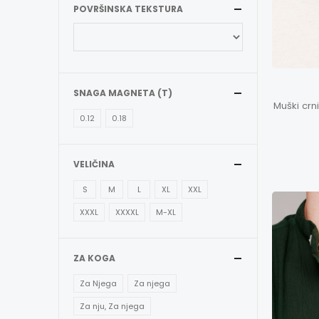
POVRŠINSKA TEKSTURA
SNAGA MAGNETA (T)
Muški crn
0.12
0.18
VELIČINA
S
M
L
XL
XXL
XXXL
XXXXL
M-XL
ZA KOGA
Za Njega
Za njega
Za nju, Za njega