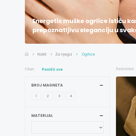
Energetix muške ogrlice ističu k
prepoznatljivu eleganciju u svak
Nakit
Za njega
Ogrlice
Redosled:
Filteri:
Poništi sve
BROJ MAGNETA
1
2
3
4
MATERIJAL