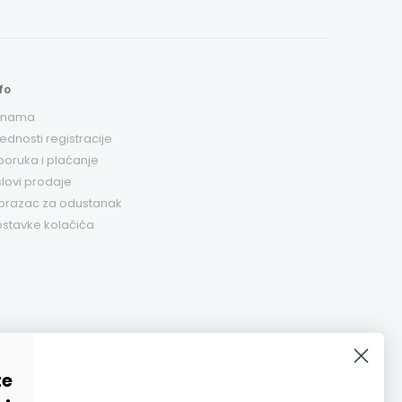
fo
 nama
ednosti registracije
poruka i plaćanje
lovi prodaje
brazac za odustanak
stavke kolačića
te