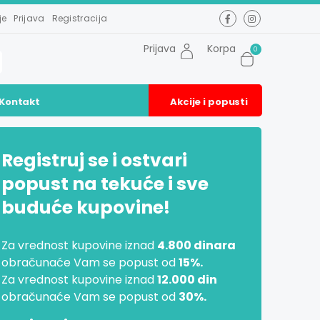
je
Prijava
Registracija
Prijava
Korpa
0
Kontakt
Akcije i popusti
Registruj se i ostvari
popust na tekuće i sve
buduće kupovine!
Za vrednost kupovine iznad
4.800 dinara
obračunaće Vam se popust od
15%.
Za vrednost kupovine iznad
12.000 din
obračunaće Vam se popust od
30%.