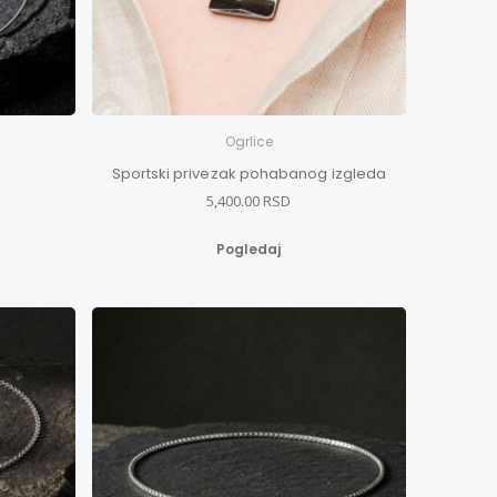
Ogrlice
Sportski privezak pohabanog izgleda
5,400.00 RSD
Pogledaj